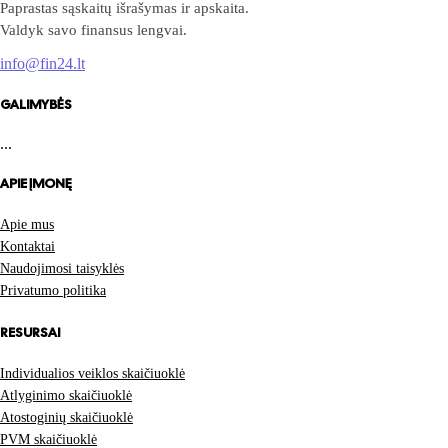
Paprastas sąskaitų išrašymas ir apskaita.
Valdyk savo finansus lengvai.
info@fin24.lt
GALIMYBĖS
...
APIE ĮMONĘ
Apie mus
Kontaktai
Naudojimosi taisyklės
Privatumo politika
RESURSAI
Individualios veiklos skaičiuoklė
Atlyginimo skaičiuoklė
Atostoginių skaičiuoklė
PVM skaičiuoklė