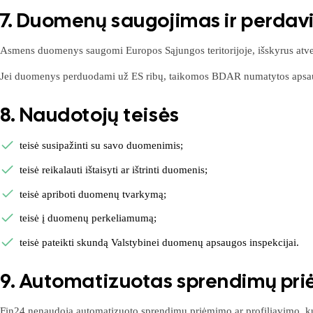
7. Duomenų saugojimas ir perdavi
Asmens duomenys saugomi Europos Sąjungos teritorijoje, išskyrus atveju
Jei duomenys perduodami už ES ribų, taikomos BDAR numatytos apsa
8. Naudotojų teisės
teisė susipažinti su savo duomenimis;
teisė reikalauti ištaisyti ar ištrinti duomenis;
teisė apriboti duomenų tvarkymą;
teisė į duomenų perkeliamumą;
teisė pateikti skundą Valstybinei duomenų apsaugos inspekcijai.
9. Automatizuotas sprendimų pr
Fin24 nenaudoja automatizuoto sprendimų priėmimo ar profiliavimo, ku