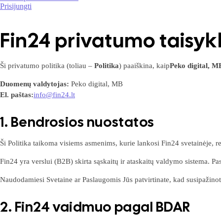
Prisijungti
Fin24 privatumo taisyk
Ši privatumo politika (toliau –
Politika
) paaiškina, kaip
Peko digital, M
Duomenų valdytojas:
Peko digital, MB
El. paštas:
info@fin24.lt
1. Bendrosios nuostatos
Ši Politika taikoma visiems asmenims, kurie lankosi Fin24 svetainėje, r
Fin24 yra verslui (B2B) skirta sąskaitų ir ataskaitų valdymo sistema. P
Naudodamiesi Svetaine ar Paslaugomis Jūs patvirtinate, kad susipažinote s
2. Fin24 vaidmuo pagal BDAR