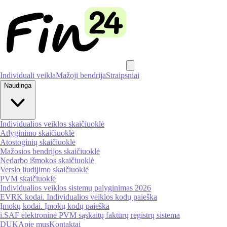
Individuali veikla
Mažoji bendrija
Straipsniai
Naudinga
Individualios veiklos skaičiuoklė
Atlyginimo skaičiuoklė
Atostoginių skaičiuoklė
Mažosios bendrijos skaičiuoklė
Nedarbo išmokos skaičiuoklė
Verslo liudijimo skaičiuoklė
PVM skaičiuoklė
Individualios veiklos sistemų palyginimas 2026
EVRK kodai. Individualios veiklos kodų paieška
Įmokų kodai. Įmokų kodų paieška
i.SAF elektroninė PVM sąskaitų faktūrų registrų sistema
DUK
Apie mus
Kontaktai