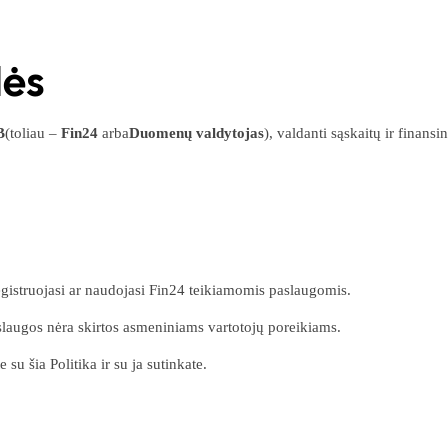
lės
B
(toliau –
Fin24
arba
Duomenų valdytojas
), valdanti sąskaitų ir finans
egistruojasi ar naudojasi Fin24 teikiamomis paslaugomis.
aslaugos nėra skirtos asmeniniams vartotojų poreikiams.
u šia Politika ir su ja sutinkate.