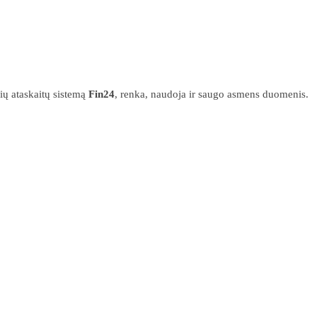
inių ataskaitų sistemą
Fin24
, renka, naudoja ir saugo asmens duomenis.