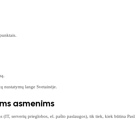
punktais.
mą.
kų nustatymų lange Svetainėje.
iems asmenims
T, serverių prieglobos, el. pašto paslaugos), tik tiek, kiek būtina Pas