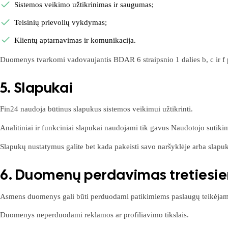
Sistemos veikimo užtikrinimas ir saugumas;
Teisinių prievolių vykdymas;
Klientų aptarnavimas ir komunikacija.
Duomenys tvarkomi vadovaujantis BDAR 6 straipsnio 1 dalies b, c ir f 
5. Slapukai
Fin24 naudoja būtinus slapukus sistemos veikimui užtikrinti.
Analitiniai ir funkciniai slapukai naudojami tik gavus Naudotojo sutiki
Slapukų nustatymus galite bet kada pakeisti savo naršyklėje arba slapu
6. Duomenų perdavimas treties
Asmens duomenys gali būti perduodami patikimiems paslaugų teikėjams (I
Duomenys neperduodami reklamos ar profiliavimo tikslais.