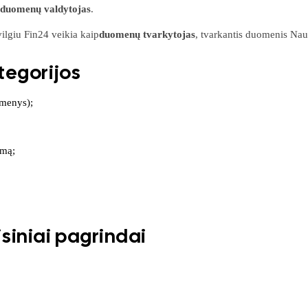
duomenų valdytojas
.
vilgiu Fin24 veikia kaip
duomenų tvarkytojas
, tvarkantis duomenis Nau
egorijos
omenys);
emą;
isiniai pagrindai