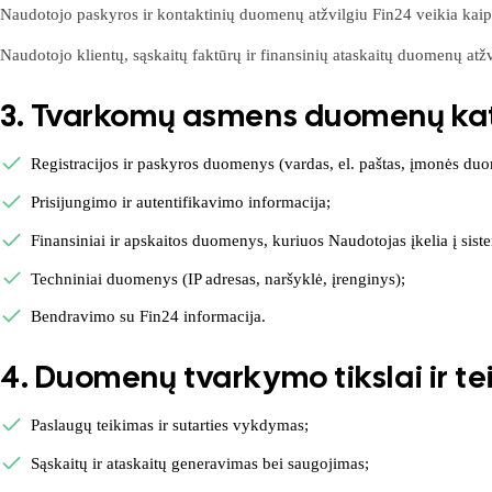
Naudotojo paskyros ir kontaktinių duomenų atžvilgiu Fin24 veikia kaip
Naudotojo klientų, sąskaitų faktūrų ir finansinių ataskaitų duomenų atž
3. Tvarkomų asmens duomenų kat
Registracijos ir paskyros duomenys (vardas, el. paštas, įmonės du
Prisijungimo ir autentifikavimo informacija;
Finansiniai ir apskaitos duomenys, kuriuos Naudotojas įkelia į sist
Techniniai duomenys (IP adresas, naršyklė, įrenginys);
Bendravimo su Fin24 informacija.
4. Duomenų tvarkymo tikslai ir te
Paslaugų teikimas ir sutarties vykdymas;
Sąskaitų ir ataskaitų generavimas bei saugojimas;