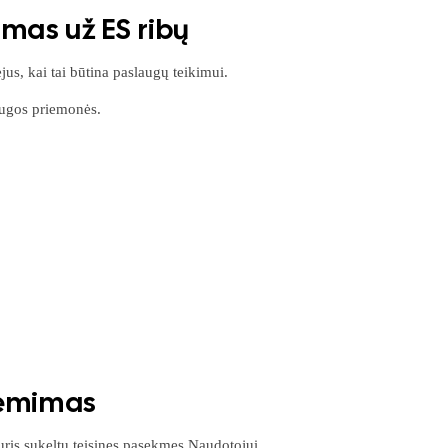
mas už ES ribų
s, kai tai būtina paslaugų teikimui.
ugos priemonės.
iėmimas
ris sukeltų teisines pasekmes Naudotojui.