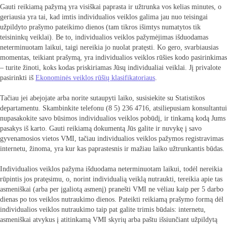
Gauti reikiamą pažymą yra visiškai paprasta ir užtrunka vos kelias minutes, o
geriausia yra tai, kad imtis individualios veiklos galima jau nuo teisingai
užpildyto prašymo pateikimo dienos (tam tikros išimtys numatytos tik
teisininkų veiklai). Be to, individualios veiklos pažymėjimas išduodamas
neterminuotam laikui, taigi nereikia jo nuolat pratęsti. Ko gero, svarbiausias
momentas, teikiant prašymą, yra individualios veiklos rūšies kodo pasirinkimas
– turite žinoti, koks kodas priskiriamas Jūsų individualiai veiklai. Jį privalote
pasirinkti iš
Ekonominės veiklos rūšių klasifikatoriaus
.
Tačiau jei abejojate arba norite sutaupyti laiko, susisiekite su Statistikos
departamentu. Skambinkite telefonu (8 5) 236 4716, atsiliepusiam konsultantui
nupasakokite savo būsimos individualios veiklos pobūdį, ir tinkamą kodą Jums
pasakys iš karto. Gauti reikiamą dokumentą Jūs galite ir nuvykę į savo
gyvenamosios vietos VMI, tačiau individualios veiklos pažymos registravimas
internetu, žinoma, yra kur kas paprastesnis ir mažiau laiko užtrunkantis būdas.
Individualios veiklos pažyma išduodama neterminuotam laikui, todėl nereikia
rūpintis jos pratęsimu, o, norint individualią veiklą nutraukti, tereikia apie tas
asmeniškai (arba per įgaliotą asmenį) pranešti VMI ne vėliau kaip per 5 darbo
dienas po tos veiklos nutraukimo dienos. Pateikti reikiamą prašymo formą dėl
individualios veiklos nutraukimo taip pat galite trimis būdais: internetu,
asmeniškai atvykus į atitinkamą VMI skyrių arba paštu išsiunčiant užpildytą