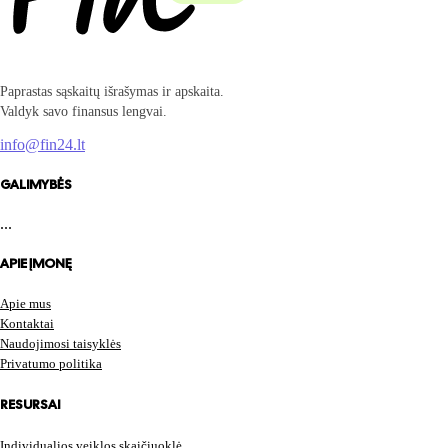
Paprastas sąskaitų išrašymas ir apskaita.
Valdyk savo finansus lengvai.
info@fin24.lt
GALIMYBĖS
...
APIE ĮMONĘ
Apie mus
Kontaktai
Naudojimosi taisyklės
Privatumo politika
RESURSAI
Individualios veiklos skaičiuoklė