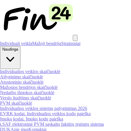
Individuali veikla
Mažoji bendrija
Straipsniai
Naudinga
Individualios veiklos skaičiuoklė
Atlyginimo skaičiuoklė
Atostoginių skaičiuoklė
Mažosios bendrijos skaičiuoklė
Nedarbo išmokos skaičiuoklė
Verslo liudijimo skaičiuoklė
PVM skaičiuoklė
Individualios veiklos sistemų palyginimas 2026
EVRK kodai. Individualios veiklos kodų paieška
Įmokų kodai. Įmokų kodų paieška
i.SAF elektroninė PVM sąskaitų faktūrų registrų sistema
DUK
Apie mus
Kontaktai