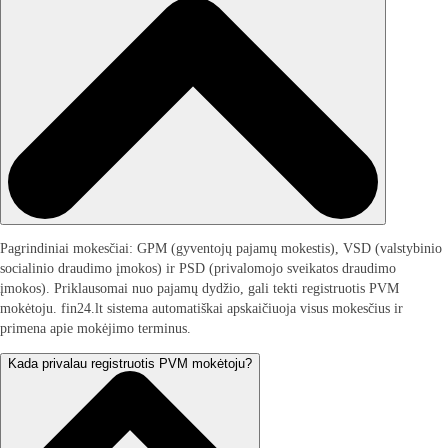
Pagrindiniai mokesčiai: GPM (gyventojų pajamų mokestis), VSD (valstybinio
socialinio draudimo įmokos) ir PSD (privalomojo sveikatos draudimo
įmokos). Priklausomai nuo pajamų dydžio, gali tekti registruotis PVM
mokėtoju. fin24.lt sistema automatiškai apskaičiuoja visus mokesčius ir
primena apie mokėjimo terminus.
Kada privalau registruotis PVM mokėtoju?