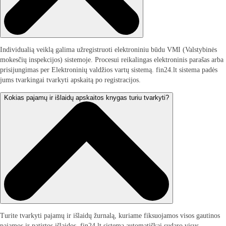
Individualią veiklą galima užregistruoti elektroniniu būdu VMI (Valstybinės
mokesčių inspekcijos) sistemoje. Procesui reikalingas elektroninis parašas arba
prisijungimas per Elektroninių valdžios vartų sistemą. fin24.lt sistema padės
jums tvarkingai tvarkyti apskaitą po registracijos.
Kokias pajamų ir išlaidų apskaitos knygas turiu tvarkyti?
Turite tvarkyti pajamų ir išlaidų žurnalą, kuriame fiksuojamos visos gautinos
pajamos ir patirtos išlaidos. fin24.lt sistema automatiškai sudaro visus