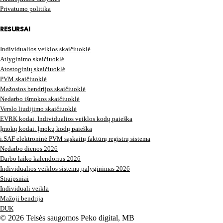
Privatumo politika
RESURSAI
Individualios veiklos skaičiuoklė
Atlyginimo skaičiuoklė
Atostoginių skaičiuoklė
PVM skaičiuoklė
Mažosios bendrijos skaičiuoklė
Nedarbo išmokos skaičiuoklė
Verslo liudijimo skaičiuoklė
EVRK kodai. Individualios veiklos kodų paieška
Įmokų kodai. Įmokų kodų paieška
i.SAF elektroninė PVM sąskaitų faktūrų registrų sistema
Nedarbo dienos 2026
Darbo laiko kalendorius 2026
Individualios veiklos sistemų palyginimas 2026
Straipsniai
Individuali veikla
Mažoji bendrija
DUK
© 2026 Teisės saugomos Peko digital, MB