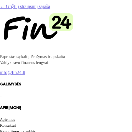
← Grįžti į straipsnių sąrašą
Paprastas sąskaitų išrašymas ir apskaita.
Valdyk savo finansus lengvai.
info@fin24.lt
GALIMYBĖS
...
APIE ĮMONĘ
Apie mus
Kontaktai
Naudojimosi taisyklės