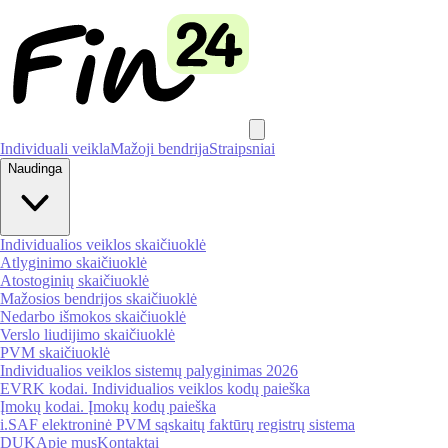
Individuali veikla
Mažoji bendrija
Straipsniai
Naudinga
Individualios veiklos skaičiuoklė
Atlyginimo skaičiuoklė
Atostoginių skaičiuoklė
Mažosios bendrijos skaičiuoklė
Nedarbo išmokos skaičiuoklė
Verslo liudijimo skaičiuoklė
PVM skaičiuoklė
Individualios veiklos sistemų palyginimas 2026
EVRK kodai. Individualios veiklos kodų paieška
Įmokų kodai. Įmokų kodų paieška
i.SAF elektroninė PVM sąskaitų faktūrų registrų sistema
DUK
Apie mus
Kontaktai