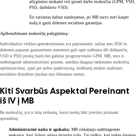
atlyginimo mokami visi įprasti darbo mokesčiai (GPM, VSD,
PSD, darbdavio VSD).
Šis variantas dažnai naudojamas, jei MB narys nori kaupti
stažą ir gauti didesnes socialines garantijas.
Apibendrinant mokesčių palyginimą:
Individualios veiklos apmokestinimas yra paprastesnis, tačiau nuo 2026 m.
didesnes pajamas gaunantiems asmenims gali tapti našlesnis dėl didėjančių
VSD ir PSD įmokų bazės bei galimai progresyvesnio GPM. MB, nors ir
sudėtingesnė administravimo prasme, suteikia daugiau lankstumo mokesčių
optimizavimui, ypač per pelno paskirstymą, leidžiantį mokėti mažesnes
socialinio draudimo įmokas nuo išimamos sumos.
Kiti Svarbūs Aspektai Pereinant
iš IV į MB
Be mokesčių, yra ir kitų veiksnių, kurie turėtų būti įvertinti priimant
sprendimą:
Administracinė našta ir apskaita:
MB reikalauja sudėtingesnės
apskaitos, kuri dažnai apima dvigubą įrašą. Tai reiškia, kad reikės daugiau