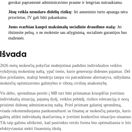
gerokai paprastesnė administravimo prasme ir lengviau nutraukiama.
Jūsų veikla nesudaro didelių rizikų:
Jei asmeninio turto apsauga nėra
prioritetas, IV gali būti pakankama.
Jums svarbiau kaupti maksimalų socialinio draudimo stažą:
Jei
išsiimsite pelną, o ne mokėsite sau atlyginimą, socialinės garantijos bus
mažesnės.
Išvada
2026 metų mokesčių pokyčiai neabejotinai padidins individualios veiklos
vykdytojų mokestinę naštą, ypač tiems, kurie generuoja didesnes pajamas. Dėl
šios priežasties, mažoji bendrija tampa vis patrauklesne alternatyva, siūlydama
mokesčių optimizavimo galimybes ir ribotą civilinę atsakomybę.
Vis dėlto, sprendimas pereiti į MB turi būti priimamas kruopščiai įvertinus
individualią situaciją, pajamų dydį, veiklos pobūdį, rizikos toleranciją ir norą
prisiimti didesnę administracinę naštą. Prieš priimant galutinį sprendimą,
visada rekomenduojama pasikonsultuoti su finansų ar mokesčių patarėju, kuris
galėtų atlikti individualų skaičiavimą ir įvertinti konkrečios situacijos niuansus.
Tik taip galima užtikrinti, kad pasirinkta verslo forma bus optimaliausia ir leis
efektyviausiai siekti finansinių tikslų.