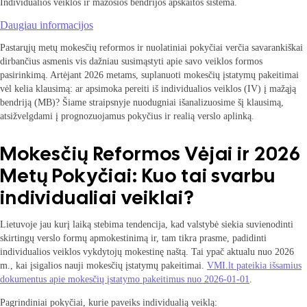
Individualios veiklos ir mažosios bendrijos apskaitos sistema.
Daugiau informacijos
Pastarųjų metų mokesčių reformos ir nuolatiniai pokyčiai verčia savarankiškai
dirbančius asmenis vis dažniau susimąstyti apie savo veiklos formos
pasirinkimą. Artėjant 2026 metams, suplanuoti mokesčių įstatymų pakeitimai
vėl kelia klausimą: ar apsimoka pereiti iš individualios veiklos (IV) į mažąją
bendriją (MB)? Šiame straipsnyje nuodugniai išanalizuosime šį klausimą,
atsižvelgdami į prognozuojamus pokyčius ir realią verslo aplinką.
Mokesčių Reformos Vėjai ir 2026
Metų Pokyčiai: Kuo tai svarbu
individualiai veiklai?
Lietuvoje jau kurį laiką stebima tendencija, kad valstybė siekia suvienodinti
skirtingų verslo formų apmokestinimą ir, tam tikra prasme, padidinti
individualios veiklos vykdytojų mokestinę naštą. Tai ypač aktualu nuo 2026
m., kai įsigalios nauji mokesčių įstatymų pakeitimai.
VMI.lt pateikia išsamius
dokumentus apie mokesčių įstatymo pakeitimus nuo 2026-01-01
.
Pagrindiniai pokyčiai, kurie paveiks individualią veiklą: