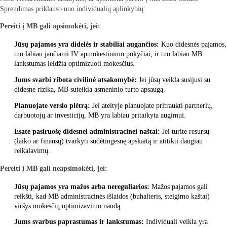
Sprendimas priklauso nuo individualių aplinkybių:
Pereiti į MB gali apsimokėti, jei:
Jūsų pajamos yra didelės ir stabiliai augančios:
Kuo didesnės pajamos,
tuo labiau jaučiami IV apmokestinimo pokyčiai, ir tuo labiau MB
lankstumas leidžia optimizuoti mokesčius.
Jums svarbi ribota civilinė atsakomybė:
Jei jūsų veikla susijusi su
didesne rizika, MB suteikia asmeninio turto apsaugą.
Planuojate verslo plėtrą:
Jei ateityje planuojate pritraukti partnerių,
darbuotojų ar investicijų, MB yra labiau pritaikyta augimui.
Esate pasiruošę didesnei administracinei naštai:
Jei turite resursų
(laiko ar finansų) tvarkyti sudėtingesnę apskaitą ir atitikti daugiau
reikalavimų.
Pereiti į MB gali neapsimokėti, jei:
Jūsų pajamos yra mažos arba nereguliarios:
Mažos pajamos gali
reikšti, kad MB administracinės išlaidos (buhalteris, steigimo kaštai)
viršys mokesčių optimizavimo naudą.
Jums svarbus paprastumas ir lankstumas:
Individuali veikla yra