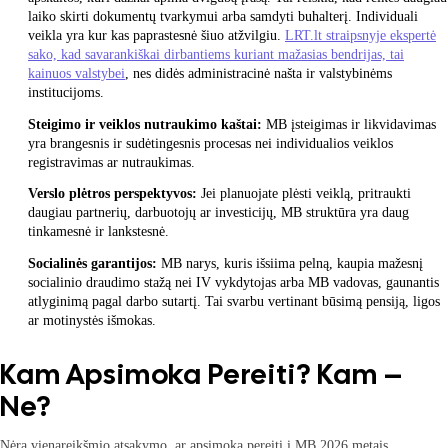
laiko skirti dokumentų tvarkymui arba samdyti buhalterį. Individuali
veikla yra kur kas paprastesnė šiuo atžvilgiu.
LRT.lt straipsnyje ekspertė
sako, kad savarankiškai dirbantiems kuriant mažasias bendrijas, tai
kainuos valstybei
, nes didės administracinė našta ir valstybinėms
institucijoms.
Steigimo ir veiklos nutraukimo kaštai:
MB įsteigimas ir likvidavimas
yra brangesnis ir sudėtingesnis procesas nei individualios veiklos
registravimas ar nutraukimas.
Verslo plėtros perspektyvos:
Jei planuojate plėsti veiklą, pritraukti
daugiau partnerių, darbuotojų ar investicijų, MB struktūra yra daug
tinkamesnė ir lankstesnė.
Socialinės garantijos:
MB narys, kuris išsiima pelną, kaupia mažesnį
socialinio draudimo stažą nei IV vykdytojas arba MB vadovas, gaunantis
atlyginimą pagal darbo sutartį. Tai svarbu vertinant būsimą pensiją, ligos
ar motinystės išmokas.
Kam Apsimoka Pereiti? Kam –
Ne?
Nėra vienareikšmio atsakymo, ar apsimoka pereiti į MB 2026 metais.