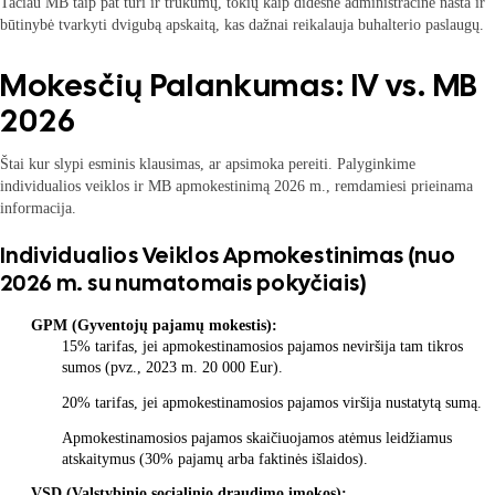
Tačiau MB taip pat turi ir trūkumų, tokių kaip didesnė administracinė našta ir
būtinybė tvarkyti dvigubą apskaitą, kas dažnai reikalauja buhalterio paslaugų.
Mokesčių Palankumas: IV vs. MB
2026
Štai kur slypi esminis klausimas, ar apsimoka pereiti. Palyginkime
individualios veiklos ir MB apmokestinimą 2026 m., remdamiesi prieinama
informacija.
Individualios Veiklos Apmokestinimas (nuo
2026 m. su numatomais pokyčiais)
GPM (Gyventojų pajamų mokestis):
15% tarifas, jei apmokestinamosios pajamos neviršija tam tikros
sumos (pvz., 2023 m. 20 000 Eur).
20% tarifas, jei apmokestinamosios pajamos viršija nustatytą sumą.
Apmokestinamosios pajamos skaičiuojamos atėmus leidžiamus
atskaitymus (30% pajamų arba faktinės išlaidos).
VSD (Valstybinio socialinio draudimo įmokos):