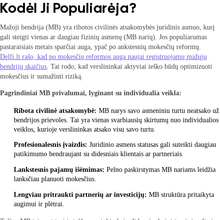
Kodėl Ji Populiarėja?
Mažoji bendrija (MB) yra ribotos civilinės atsakomybės juridinis asmuo, kurį
gali steigti vienas ar daugiau fizinių asmenų (MB narių). Jos populiarumas
pastaraisiais metais sparčiai auga, ypač po ankstesnių mokesčių reformų.
Delfi.lt rašo, kad po mokesčių reformos auga naujai registruojamų mažųjų
bendrijų skaičius
. Tai rodo, kad verslininkai aktyviai ieško būdų optimizuoti
mokesčius ir sumažinti riziką.
Pagrindiniai MB privalumai, lyginant su individualia veikla:
Ribota civilinė atsakomybė:
MB narys savo asmeniniu turtu neatsako už
bendrijos prievoles. Tai yra vienas svarbiausių skirtumų nuo individualios
veiklos, kurioje verslininkas atsako visu savo turtu.
Profesionalesnis įvaizdis:
Juridinio asmens statusas gali suteikti daugiau
patikimumo bendraujant su didesniais klientais ar partneriais.
Lankstesnis pajamų išėmimas:
Pelno paskirstymas MB nariams leidžia
lanksčiau planuoti mokesčius.
Lengviau pritraukti partnerių ar investicijų:
MB struktūra pritaikyta
augimui ir plėtrai.