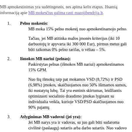
MB apmokestinimas yra sudėtingesnis, nes apima kelis etapus. Išsamią
informaciją apie
MB mokesčius galima rasti mazojibendrija.lt
.
Pelno mokestis:
MB moka 15% pelno mokestį nuo apmokestinamojo pelno.
Tačiau, jei MB atitinka mažos įmonės kriterijus (iki 10
darbuotojų ir apyvarta iki 300 000 Eur), pirmus metus gali
būti taikomas 0% pelno tarifas, o vėliau – 5%.
Išmokos MB nariui (pelnas):
Paskirstytas pelnas (išmokos MB nariui) apmokestinamos
15% GPM.
Nuo šių išmokų taip pat mokamos VSD (8,72%) ir PSD
(6,98%) įmokos, skaičiuojamos nuo 50% išimamos sumos,
iki nustatytų lubų. Tai yra esminis skirtumas, leidžiantis
optimizuoti socialinio draudimo įmokas lyginant su
individualia veikla, kurioje VSD/PSD skaičiuojamos nuo
90% pajamų.
Atlyginimas MB vadovui (jei yra):
Jei MB narys yra ir vadovas, su juo gali būti sudaroma
civilinė (paslaugų) sutartis arba darbo sutartis. Nuo vadovo