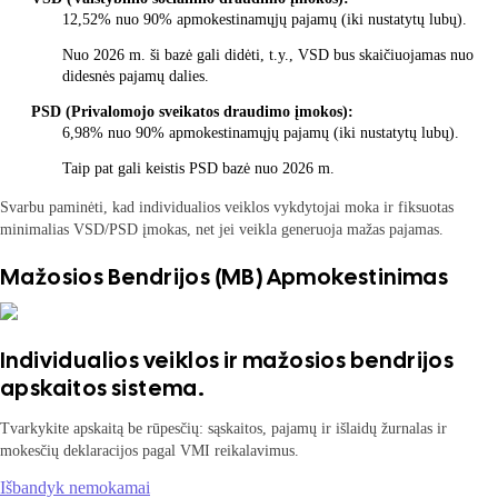
12,52% nuo 90% apmokestinamųjų pajamų (iki nustatytų lubų).
Nuo 2026 m. ši bazė gali didėti, t.y., VSD bus skaičiuojamas nuo
didesnės pajamų dalies.
PSD (Privalomojo sveikatos draudimo įmokos):
6,98% nuo 90% apmokestinamųjų pajamų (iki nustatytų lubų).
Taip pat gali keistis PSD bazė nuo 2026 m.
Svarbu paminėti, kad individualios veiklos vykdytojai moka ir fiksuotas
minimalias VSD/PSD įmokas, net jei veikla generuoja mažas pajamas.
Mažosios Bendrijos (MB) Apmokestinimas
Individualios veiklos ir mažosios bendrijos
apskaitos sistema.
Tvarkykite apskaitą be rūpesčių: sąskaitos, pajamų ir išlaidų žurnalas ir
mokesčių deklaracijos pagal VMI reikalavimus.
Išbandyk nemokamai