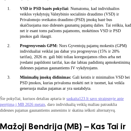
VSD ir PSD bazės pokyčiai:
Numatoma, kad individualios
veiklos vykdytojų Valstybinio socialinio draudimo (VSD) ir
Privalomojo sveikatos draudimo (PSD) įmokų bazė bus
skaičiuojama nuo didesnės gaunamų pajamų dalies. Tai reiškia, kad
net ir esant toms pačioms pajamoms, mokėtinos VSD ir PSD
įmokos gali išaugti.
Progresyvesnis GPM:
Nors Gyventojų pajamų mokestis (GPM)
individualiai veiklai jau dabar yra progresyvus (15% ir 20%
tarifas), 2026 m. gali būti toliau koreguojamos ribos arba net
įvedami papildomi tarifai, kas dar labiau padidintų apmokestinimą
didesnes pajamas gaunantiems IV vykdytojams.
Minimalių įmokų didinimas:
Gali keistis ir minimalios VSD bei
PSD įmokos, kurias privaloma mokėti net ir tuomet, kai veikla
generuoja mažas pajamas ar yra sustabdyta.
Šie pokyčiai, kuriuos detaliau aptaria ir
saskaita123.lt savo straipsnyje apie
perėjimą į MB 2026 metais
, daro individualią veiklą mažiau patrauklia
didesnes pajamas gaunantiems asmenims ir skatina ieškoti alternatyvų.
Mažoji Bendrija (MB) – Kas Tai ir