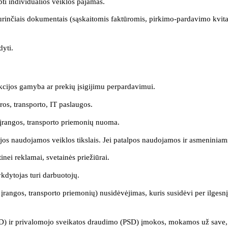
rbti individualios veiklos pajamas.
ą turinčiais dokumentais (sąskaitomis faktūromis, pirkimo-pardavimo kvit
dyti.
ukcijos gamyba ar prekių įsigijimu perpardavimui.
ros, transporto, IT paslaugos.
 įrangos, transporto priemonių nuoma.
 jos naudojamos veiklos tikslais. Jei patalpos naudojamos ir asmeniniams
nei reklamai, svetainės priežiūrai.
ykdytojas turi darbuotojų.
 įrangos, transporto priemonių) nusidėvėjimas, kuris susidėvi per ilgesn
) ir privalomojo sveikatos draudimo (PSD) įmokos, mokamos už save, yra 