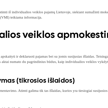
te atimti iš individualios veiklos pajamų Lietuvoje, siekiant sumažinti 
(VMI) teikiama informacija.
ualios veiklos apmokes
apskaityti ir deklaruoti pajamas bei su jomis susijusias išlaidas. Teisin
tai numato du pagrindinius būdus, kaip individualios veiklos vykdytojai 
ymas (tikrosios išlaidos)
mentavimo. Atimti galima tik tas išlaidas, kurios yra tiesiogiai susijus