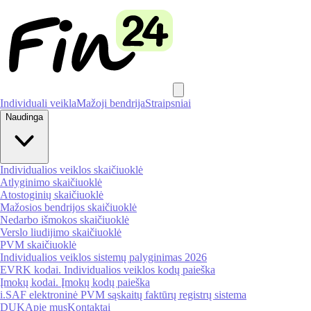
Individuali veikla
Mažoji bendrija
Straipsniai
Naudinga
Individualios veiklos skaičiuoklė
Atlyginimo skaičiuoklė
Atostoginių skaičiuoklė
Mažosios bendrijos skaičiuoklė
Nedarbo išmokos skaičiuoklė
Verslo liudijimo skaičiuoklė
PVM skaičiuoklė
Individualios veiklos sistemų palyginimas 2026
EVRK kodai. Individualios veiklos kodų paieška
Įmokų kodai. Įmokų kodų paieška
i.SAF elektroninė PVM sąskaitų faktūrų registrų sistema
DUK
Apie mus
Kontaktai