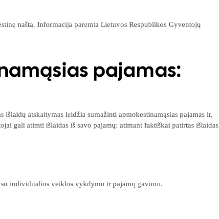
mokestinę naštą. Informacija paremta Lietuvos Respublikos Gyventojų
tinamąsias pajamas:
gas išlaidų atskaitymas leidžia sumažinti apmokestinamąsias pajamas ir,
gali atimti išlaidas iš savo pajamų: atimant faktiškai patirtas išlaidas
ios su individualios veiklos vykdymu ir pajamų gavimu.