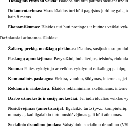
Tiesioginis ryšys su veikla:
Išlaidos turi būti patirtos siekiant uždi
Dokumentavimas:
Visos išlaidos turi būti pagrįstos juridinę gali
kaip 8 metus.
Ekonomiškumas:
Išlaidos turi būti protingos ir būtinos veiklai vyk
Dažniausiai atimamos išlaidos:
Žaliavų, prekių, medžiagų pirkimas:
Išlaidos, susijusios su prod
Paslaugų apmokėjimas:
Pavyzdžiui, buhalterijos, teisinės, rinkoda
Nuoma:
Paties vykdytojo ar veiklos vykdymui reikalingų patalpų,
Komunalinės paslaugos:
Elektra, vanduo, šildymas, internetas, jei
Reklama ir rinkodara:
Išlaidos reklaminiams skelbimams, interneti
Darbo užmokestis ir susiję mokesčiai:
Jei individualios veiklos v
Nusidėvėjimas (amortizacija):
Ilgalaikio turto (pvz., kompiuterių,
numatyta, kad ilgalaikio turto nusidėvėjimas gali būti atimamas.
Socialinio draudimo įmokos:
Valstybinio socialinio draudimo (VSD