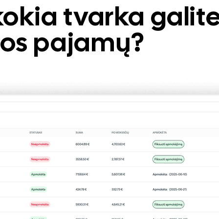
kokia tvarka galite
klos pajamų?