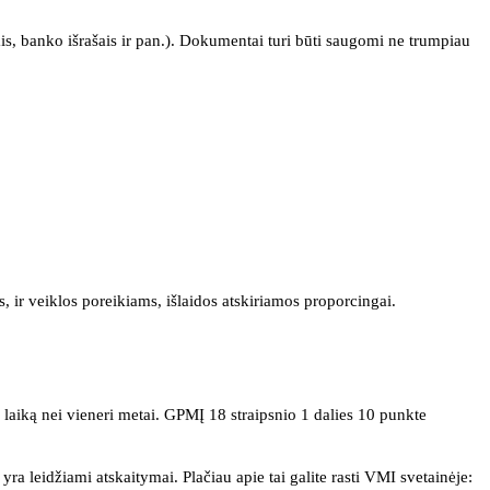
ais, banko išrašais ir pan.). Dokumentai turi būti saugomi ne trumpiau
, ir veiklos poreikiams, išlaidos atskiriamos proporcingai.
į laiką nei vieneri metai. GPMĮ 18 straipsnio 1 dalies 10 punkte
leidžiami atskaitymai. Plačiau apie tai galite rasti VMI svetainėje: