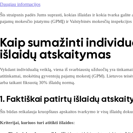
Daugiau informacijos
Šis straipsnis padės Jums suprasti, kokias išlaidas ir kokia tvarka gali
pajamų mokesčio įstatymu (GPMĮ) ir Valstybinės mokesčių inspekcijos 
Kaip sumažinti individ
išlaidų atskaitymas
Vykdant individualią veiklą, viena iš svarbiausių užduočių yra tinkamai 
atitinkamai, mokėtiną gyventojų pajamų mokestį (GPM). Lietuvos teisės ak
arba taikant fiksuotą 30% išlaidų normą.
1. Faktiškai patirtų išlaidų atskait
Šis būdas reikalauja kruopštaus apskaitos tvarkymo ir visų išlaidų doku
Kriterijai, kuriuos turi atitikti išlaidos: