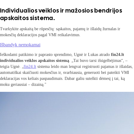
Individualios veiklos ir mažosios bendrijos
apskaitos sistema.
Tvarkykite apskaitą be rūpesčių: sąskaitos, pajamų ir išlaidų žurnalas ir
mokesčių deklaracijos pagal VMI reikalavimus.
Išbandyk nemokamai
Ieškodami patikimo ir paprasto sprendimo, Ugnė ir Lukas atrado
fin24.lt
individualios veiklos apskaitos sistemą
. „Tai buvo tarsi išsigelbėjimas“, –
teigia Ugnė. „
fin24.lt
sistema leido man lengvai registruoti pajamas ir išlaidas,
automatiškai skaičiuoti mokesčius ir, svarbiausia, generuoti bei pateikti VMI
deklaracijas vos keliais paspaudimais. Dabar galiu sutelkti dėmesį į tai, ką
moku geriausiai – dizainą."