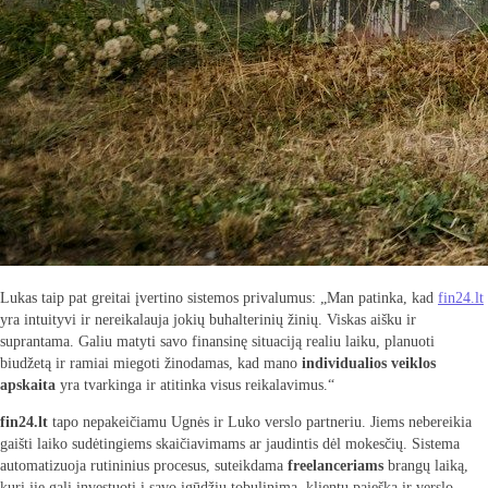
Lukas taip pat greitai įvertino sistemos privalumus: „Man patinka, kad
fin24.lt
yra intuityvi ir nereikalauja jokių buhalterinių žinių. Viskas aišku ir
suprantama. Galiu matyti savo finansinę situaciją realiu laiku, planuoti
biudžetą ir ramiai miegoti žinodamas, kad mano
individualios veiklos
apskaita
yra tvarkinga ir atitinka visus reikalavimus.“
fin24.lt
tapo nepakeičiamu Ugnės ir Luko verslo partneriu. Jiems nebereikia
gaišti laiko sudėtingiems skaičiavimams ar jaudintis dėl mokesčių. Sistema
automatizuoja rutininius procesus, suteikdama
freelanceriams
brangų laiką,
kurį jie gali investuoti į savo įgūdžių tobulinimą, klientų paiešką ir verslo