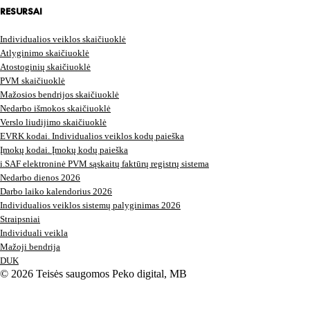
RESURSAI
Individualios veiklos skaičiuoklė
Atlyginimo skaičiuoklė
Atostoginių skaičiuoklė
PVM skaičiuoklė
Mažosios bendrijos skaičiuoklė
Nedarbo išmokos skaičiuoklė
Verslo liudijimo skaičiuoklė
EVRK kodai. Individualios veiklos kodų paieška
Įmokų kodai. Įmokų kodų paieška
i.SAF elektroninė PVM sąskaitų faktūrų registrų sistema
Nedarbo dienos 2026
Darbo laiko kalendorius 2026
Individualios veiklos sistemų palyginimas 2026
Straipsniai
Individuali veikla
Mažoji bendrija
DUK
© 2026 Teisės saugomos Peko digital, MB