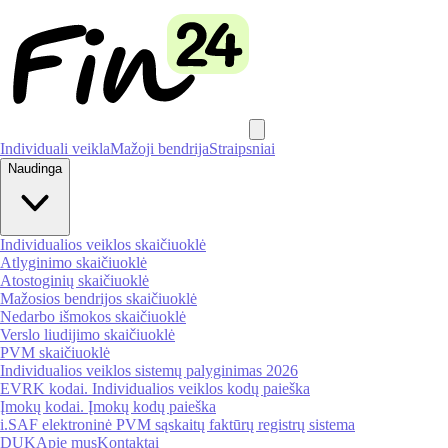
Individuali veikla
Mažoji bendrija
Straipsniai
Naudinga
Individualios veiklos skaičiuoklė
Atlyginimo skaičiuoklė
Atostoginių skaičiuoklė
Mažosios bendrijos skaičiuoklė
Nedarbo išmokos skaičiuoklė
Verslo liudijimo skaičiuoklė
PVM skaičiuoklė
Individualios veiklos sistemų palyginimas 2026
EVRK kodai. Individualios veiklos kodų paieška
Įmokų kodai. Įmokų kodų paieška
i.SAF elektroninė PVM sąskaitų faktūrų registrų sistema
DUK
Apie mus
Kontaktai