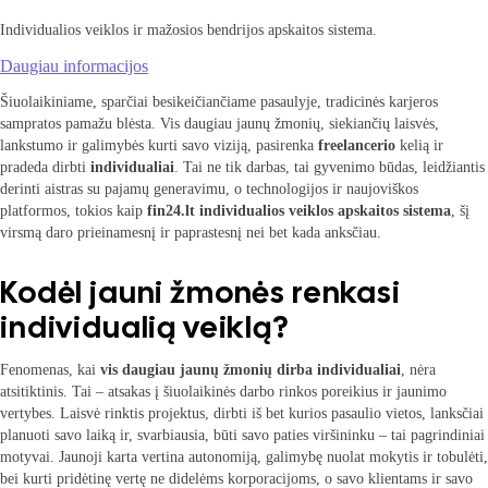
Individualios veiklos ir mažosios bendrijos apskaitos sistema.
Daugiau informacijos
Šiuolaikiniame, sparčiai besikeičiančiame pasaulyje, tradicinės karjeros
sampratos pamažu blėsta. Vis daugiau jaunų žmonių, siekiančių laisvės,
lankstumo ir galimybės kurti savo viziją, pasirenka
freelancerio
kelią ir
pradeda dirbti
individualiai
. Tai ne tik darbas, tai gyvenimo būdas, leidžiantis
derinti aistras su pajamų generavimu, o technologijos ir naujoviškos
platformos, tokios kaip
fin24.lt individualios veiklos apskaitos sistema
, šį
virsmą daro prieinamesnį ir paprastesnį nei bet kada anksčiau.
Kodėl jauni žmonės renkasi
individualią veiklą?
Fenomenas, kai
vis daugiau jaunų žmonių dirba individualiai
, nėra
atsitiktinis. Tai – atsakas į šiuolaikinės darbo rinkos poreikius ir jaunimo
vertybes. Laisvė rinktis projektus, dirbti iš bet kurios pasaulio vietos, lanksčiai
planuoti savo laiką ir, svarbiausia, būti savo paties viršininku – tai pagrindiniai
motyvai. Jaunoji karta vertina autonomiją, galimybę nuolat mokytis ir tobulėti,
bei kurti pridėtinę vertę ne didelėms korporacijoms, o savo klientams ir savo