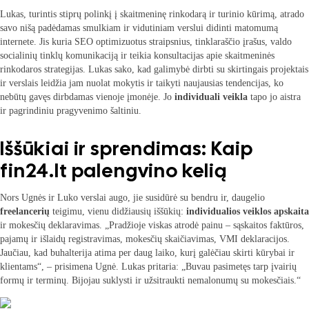
Lukas, turintis stiprų polinkį į skaitmeninę rinkodarą ir turinio kūrimą, atrado
savo nišą padėdamas smulkiam ir vidutiniam verslui didinti matomumą
internete. Jis kuria SEO optimizuotus straipsnius, tinklaraščio įrašus, valdo
socialinių tinklų komunikaciją ir teikia konsultacijas apie skaitmeninės
rinkodaros strategijas. Lukas sako, kad galimybė dirbti su skirtingais projektais
ir verslais leidžia jam nuolat mokytis ir taikyti naujausias tendencijas, ko
nebūtų gavęs dirbdamas vienoje įmonėje. Jo
individuali veikla
tapo jo aistra
ir pagrindiniu pragyvenimo šaltiniu.
Iššūkiai ir sprendimas: Kaip
fin24.lt palengvino kelią
Nors Ugnės ir Luko verslai augo, jie susidūrė su bendru ir, daugelio
freelancerių
teigimu, vienu didžiausių iššūkių:
individualios veiklos apskaita
ir mokesčių deklaravimas. „Pradžioje viskas atrodė painu – sąskaitos faktūros,
pajamų ir išlaidų registravimas, mokesčių skaičiavimas, VMI deklaracijos.
Jaučiau, kad buhalterija atima per daug laiko, kurį galėčiau skirti kūrybai ir
klientams“, – prisimena Ugnė. Lukas pritaria: „Buvau pasimetęs tarp įvairių
formų ir terminų. Bijojau suklysti ir užsitraukti nemalonumų su mokesčiais.“