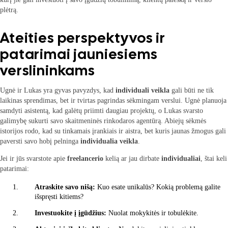
plėtrą.
Ateities perspektyvos ir
patarimai jauniesiems
verslininkams
Ugnė ir Lukas yra gyvas pavyzdys, kad
individuali veikla
gali būti ne tik
laikinas sprendimas, bet ir tvirtas pagrindas sėkmingam verslui. Ugnė planuoja
samdyti asistentą, kad galėtų priimti daugiau projektų, o Lukas svarsto
galimybę sukurti savo skaitmeninės rinkodaros agentūrą. Abiejų sėkmės
istorijos rodo, kad su tinkamais įrankiais ir aistra, bet kuris jaunas žmogus gali
paversti savo hobį pelninga
individualia veikla
.
Jei ir jūs svarstote apie
freelancerio
kelią ar jau dirbate
individualiai
, štai keli
patarimai:
Atraskite savo nišą:
Kuo esate unikalūs? Kokią problemą galite
išspręsti kitiems?
Investuokite į įgūdžius:
Nuolat mokykitės ir tobulėkite.