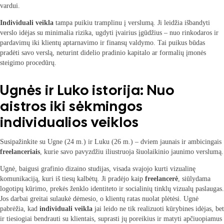
vardui.
Individuali veikla
tampa puikiu tramplinu į verslumą. Ji leidžia išbandyti
verslo idėjas su minimalia rizika, ugdyti įvairius įgūdžius – nuo rinkodaros ir
pardavimų iki klientų aptarnavimo ir finansų valdymo. Tai puikus būdas
pradėti savo verslą, neturint didelio pradinio kapitalo ar formalių įmonės
steigimo procedūrų.
Ugnės ir Luko istorija: Nuo
aistros iki sėkmingos
individualios veiklos
Susipažinkite su Ugne (24 m.) ir Luku (26 m.) – dviem jaunais ir ambicingais
freelanceriais
, kurie savo pavyzdžiu iliustruoja šiuolaikinio jaunimo verslumą.
Ugnė, baigusi grafinio dizaino studijas, visada svajojo kurti vizualinę
komunikaciją, kuri iš tiesų kalbėtų. Ji pradėjo kaip
freelancerė
, siūlydama
logotipų kūrimo, prekės ženklo identiteto ir socialinių tinklų vizualų paslaugas.
Jos darbai greitai sulaukė dėmesio, o klientų ratas nuolat plėtėsi. Ugnė
pabrėžia, kad
individuali veikla
jai leido ne tik realizuoti kūrybines idėjas, bet
ir tiesiogiai bendrauti su klientais, suprasti jų poreikius ir matyti apčiuopiamus