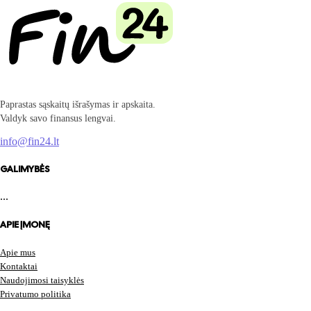
Paprastas sąskaitų išrašymas ir apskaita.
Valdyk savo finansus lengvai.
info@fin24.lt
GALIMYBĖS
...
APIE ĮMONĘ
Apie mus
Kontaktai
Naudojimosi taisyklės
Privatumo politika