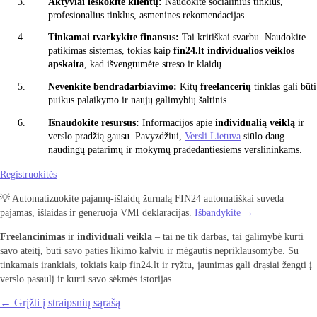
Aktyviai ieškokite klientų:
Naudokite socialinius tinklus,
profesionalius tinklus, asmenines rekomendacijas.
Tinkamai tvarkykite finansus:
Tai kritiškai svarbu. Naudokite
patikimas sistemas, tokias kaip
fin24.lt individualios veiklos
apskaita
, kad išvengtumėte streso ir klaidų.
Nevenkite bendradarbiavimo:
Kitų
freelancerių
tinklas gali būti
puikus palaikymo ir naujų galimybių šaltinis.
Išnaudokite resursus:
Informacijos apie
individualią veiklą
ir
verslo pradžią gausu. Pavyzdžiui,
Versli Lietuva
siūlo daug
naudingų patarimų ir mokymų pradedantiesiems verslininkams.
Registruokitės
💡 Automatizuokite pajamų-išlaidų žurnalą FIN24 automatiškai suveda
pajamas, išlaidas ir generuoja VMI deklaracijas.
Išbandykite →
Freelancinimas
ir
individuali veikla
– tai ne tik darbas, tai galimybė kurti
savo ateitį, būti savo paties likimo kalviu ir mėgautis nepriklausomybe. Su
tinkamais įrankiais, tokiais kaip fin24.lt ir ryžtu, jaunimas gali drąsiai žengti į
verslo pasaulį ir kurti savo sėkmės istorijas.
← Grįžti į straipsnių sąrašą