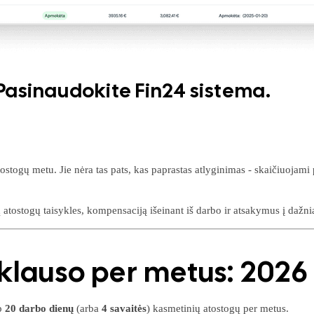
. Pasinaudokite Fin24 sistema.
togų metu. Jie nėra tas pats, kas paprastas atlyginimas - skaičiuojami 
 atostogų taisykles, kompensaciją išeinant iš darbo ir atsakymus į dažn
iklauso per metus: 202
ip
20 darbo dienų
(arba
4 savaitės
) kasmetinių atostogų per metus.