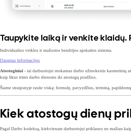
Taupykite laiką ir venkite klaidų
Individualios veiklos ir mažosios bendrijos apskaitos sistema.
Daugiau informacijos
Atostoginiai
- tai darbuotojui mokamas darbo užmokestis kasmetinių atos
kaip likus trims darbo dienoms iki atostogų pradžios.
Šiame straipsnyje rasite viską: formulę, pavyzdžius, terminą, papildomų
Kiek atostogų dienų pr
Pagal Darbo kodeksą, kiekvienam darbuotojui priklauso ne mažiau ka