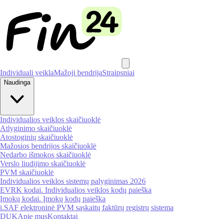
Individuali veikla
Mažoji bendrija
Straipsniai
Naudinga
Individualios veiklos skaičiuoklė
Atlyginimo skaičiuoklė
Atostoginių skaičiuoklė
Mažosios bendrijos skaičiuoklė
Nedarbo išmokos skaičiuoklė
Verslo liudijimo skaičiuoklė
PVM skaičiuoklė
Individualios veiklos sistemų palyginimas 2026
EVRK kodai. Individualios veiklos kodų paieška
Įmokų kodai. Įmokų kodų paieška
i.SAF elektroninė PVM sąskaitų faktūrų registrų sistema
DUK
Apie mus
Kontaktai