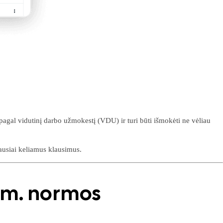
pagal vidutinį darbo užmokestį (VDU) ir turi būti išmokėti ne vėliau
iausiai keliamus klausimus.
6 m. normos