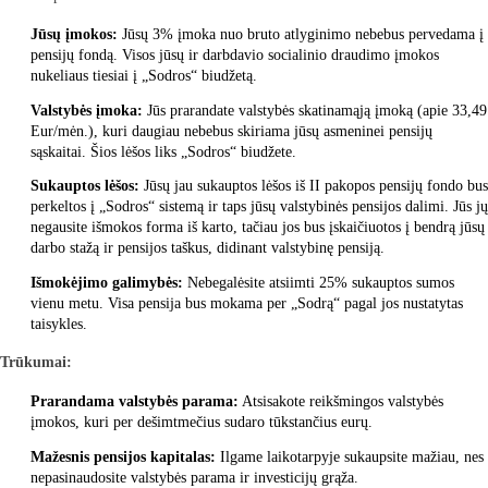
Jūsų įmokos:
Jūsų 3% įmoka nuo bruto atlyginimo nebebus pervedama į
pensijų fondą. Visos jūsų ir darbdavio socialinio draudimo įmokos
nukeliaus tiesiai į „Sodros“ biudžetą.
Valstybės įmoka:
Jūs prarandate valstybės skatinamąją įmoką (apie 33,49
Eur/mėn.), kuri daugiau nebebus skiriama jūsų asmeninei pensijų
sąskaitai. Šios lėšos liks „Sodros“ biudžete.
Sukauptos lėšos:
Jūsų jau sukauptos lėšos iš II pakopos pensijų fondo bus
perkeltos į „Sodros“ sistemą ir taps jūsų valstybinės pensijos dalimi. Jūs jų
negausite išmokos forma iš karto, tačiau jos bus įskaičiuotos į bendrą jūsų
darbo stažą ir pensijos taškus, didinant valstybinę pensiją.
Išmokėjimo galimybės:
Nebegalėsite atsiimti 25% sukauptos sumos
vienu metu. Visa pensija bus mokama per „Sodrą“ pagal jos nustatytas
taisykles.
Trūkumai:
Prarandama valstybės parama:
Atsisakote reikšmingos valstybės
įmokos, kuri per dešimtmečius sudaro tūkstančius eurų.
Mažesnis pensijos kapitalas:
Ilgame laikotarpyje sukaupsite mažiau, nes
nepasinaudosite valstybės parama ir investicijų grąža.