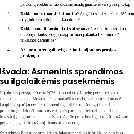
palūkanų efektas ir tuo didesnę naudą gausite iš valstybės įmokų.
Kokia mano finansinė situacija?
Ar galiu sau leisti skirti 3% nuo
atlyginimo papildomam kaupimui?
Kokie mano finansiniai tikslai senatvei?
Ar noriu turėti kuo
didesnę ir lankstesnę pensiją, ar man pakanka tik „Sodros“
teikiamos garantijos?
Ar noriu turėti galimybę atsiimti dalį sumos pensijos
pradžioje?
Išvada: Asmeninis sprendimas
su ilgalaikėmis pasekmėmis
II pakopos pensijų reforma 2026 m. suteikia galimybę peržiūrėti savo
finansinius planus. Mūsų skaičiavimai aiškiai rodo, kad pasitraukimas iš
kaupimo, ypač jaunesniems asmenims, reikštų reikšmingų finansinių
praradimų – tiek dėl prarastos valstybės paramos, tiek dėl neįvertinto
investicijų augimo potencialo. Senatvėje šie praradimai gali reikšti mažesnę
perkamąją galią ir mažesnį finansinį lankstumą.
Sprendimas likti ar pasitraukti yra labai asmeniškas ir priklauso nuo jūsų