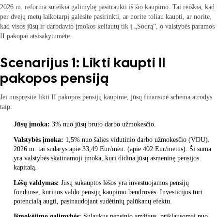
2026 m. reforma suteikia galimybę pasitraukti iš šio kaupimo. Tai reiškia, kad
per dvejų metų laikotarpį galėsite pasirinkti, ar norite toliau kaupti, ar norite,
kad visos jūsų ir darbdavio įmokos keliautų tik į „Sodrą“, o valstybės paramos
II pakopai atsisakytumėte.
Scenarijus 1: Likti kaupti II
pakopos pensiją
Jei nuspręsite likti II pakopos pensijų kaupime, jūsų finansinė schema atrodys
taip:
Jūsų įmoka:
3% nuo jūsų bruto darbo užmokesčio.
Valstybės įmoka:
1,5% nuo šalies vidutinio darbo užmokesčio (VDU).
2026 m. tai sudarys apie 33,49 Eur/mėn. (apie 402 Eur/metus). Ši suma
yra valstybės skatinamoji įmoka, kuri didina jūsų asmeninę pensijos
kapitalą.
Lėšų valdymas:
Jūsų sukauptos lėšos yra investuojamos pensijų
fonduose, kuriuos valdo pensijų kaupimo bendrovės. Investicijos turi
potencialą augti, pasinaudojant sudėtinių palūkanų efektu.
Išmokėjimo galimybės:
Sulaukus pensinio amžiaus, priklausomai nuo