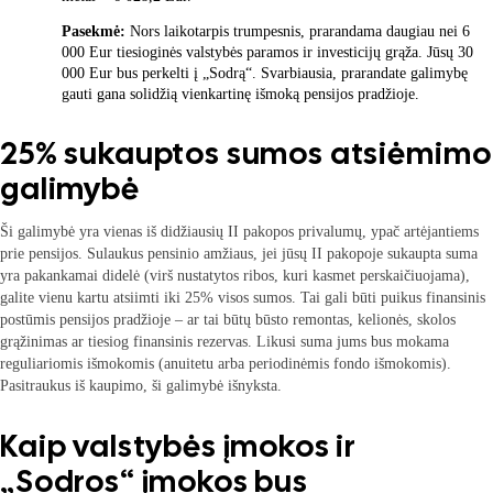
Pasekmė:
Nors laikotarpis trumpesnis, prarandama daugiau nei 6
000 Eur tiesioginės valstybės paramos ir investicijų grąža. Jūsų 30
000 Eur bus perkelti į „Sodrą“. Svarbiausia, prarandate galimybę
gauti gana solidžią vienkartinę išmoką pensijos pradžioje.
25% sukauptos sumos atsiėmimo
galimybė
Ši galimybė yra vienas iš didžiausių II pakopos privalumų, ypač artėjantiems
prie pensijos. Sulaukus pensinio amžiaus, jei jūsų II pakopoje sukaupta suma
yra pakankamai didelė (virš nustatytos ribos, kuri kasmet perskaičiuojama),
galite vienu kartu atsiimti iki 25% visos sumos. Tai gali būti puikus finansinis
postūmis pensijos pradžioje – ar tai būtų būsto remontas, kelionės, skolos
grąžinimas ar tiesiog finansinis rezervas. Likusi suma jums bus mokama
reguliariomis išmokomis (anuitetu arba periodinėmis fondo išmokomis).
Pasitraukus iš kaupimo, ši galimybė išnyksta.
Kaip valstybės įmokos ir
„Sodros“ įmokos bus