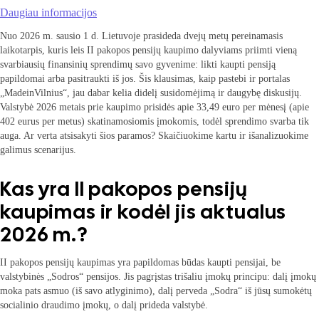
Daugiau informacijos
Nuo 2026 m. sausio 1 d. Lietuvoje prasideda dvejų metų pereinamasis
laikotarpis, kuris leis II pakopos pensijų kaupimo dalyviams priimti vieną
svarbiausių finansinių sprendimų savo gyvenime: likti kaupti pensiją
papildomai arba pasitraukti iš jos. Šis klausimas, kaip pastebi ir portalas
„MadeinVilnius“, jau dabar kelia didelį susidomėjimą ir daugybę diskusijų.
Valstybė 2026 metais prie kaupimo prisidės apie 33,49 euro per mėnesį (apie
402 eurus per metus) skatinamosiomis įmokomis, todėl sprendimo svarba tik
auga. Ar verta atsisakyti šios paramos? Skaičiuokime kartu ir išanalizuokime
galimus scenarijus.
Kas yra II pakopos pensijų
kaupimas ir kodėl jis aktualus
2026 m.?
II pakopos pensijų kaupimas yra papildomas būdas kaupti pensijai, be
valstybinės „Sodros“ pensijos. Jis pagrįstas trišaliu įmokų principu: dalį įmokų
moka pats asmuo (iš savo atlyginimo), dalį perveda „Sodra“ iš jūsų sumokėtų
socialinio draudimo įmokų, o dalį prideda valstybė.