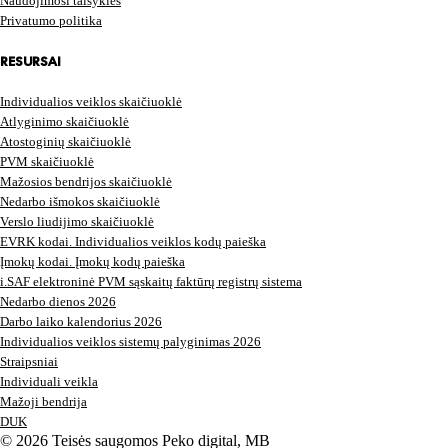
Naudojimosi taisyklės
Privatumo politika
RESURSAI
Individualios veiklos skaičiuoklė
Atlyginimo skaičiuoklė
Atostoginių skaičiuoklė
PVM skaičiuoklė
Mažosios bendrijos skaičiuoklė
Nedarbo išmokos skaičiuoklė
Verslo liudijimo skaičiuoklė
EVRK kodai. Individualios veiklos kodų paieška
Įmokų kodai. Įmokų kodų paieška
i.SAF elektroninė PVM sąskaitų faktūrų registrų sistema
Nedarbo dienos 2026
Darbo laiko kalendorius 2026
Individualios veiklos sistemų palyginimas 2026
Straipsniai
Individuali veikla
Mažoji bendrija
DUK
© 2026 Teisės saugomos Peko digital, MB