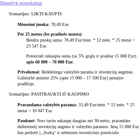
Išbandyk nemokamai
Scenarijus: LIKTI KAUPTI
Mėnesinė įmoka:
78,49 Eur.
Per 25 metus (be pradinės sumos):
Bendra įmokų suma: 78,49 Eur/mėn. * 12 mėn. * 25 metai =
23 547 Eur.
Potenciali sukaupta suma (su 5% grąža ir pradine 15 000 Eur):
apie 60 000 – 70 000 Eur.
Privalumai:
Reikšminga valstybės parama ir investicijų augimas.
Galimybė atsiimti 25% (apie 15 000 – 17 500 Eur) pensijos
pradžioje.
Scenarijus: PASITRAUKTI IŠ KAUPIMO
Prarandama valstybės parama:
33,49 Eur/mėn. * 12 mėn. * 25
metai = 10 047 Eur.
Pasekmė:
Nors turite sukaupę daugiau nei 30-metis, prarandate
dešimtmetį investicijų augimo ir valstybės paramos. Jūsų 15 000 Eur
bus perkelti į „Sodrą“ ir nebeturės investicinio potencialo.