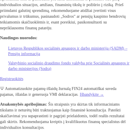
individualios situacijos, amžiaus, finansinių tikslų ir požiūrio į riziką. Prieš
priimdami galutinį sprendimą, rekomenduojame atidžiai įvertinti visus
privalumus ir trūkumus, pasinaudoti „Sodros“ ar pensijų kaupimo bendrovių
teikiamomis skaičiuoklėmis ir, esant poreikiui, pasikonsultuoti su
nepriklausomu finansų patarėju.
Naudingos nuorodos:
Lietuvos Respublikos socialinės apsaugos ir darbo ministerija (SADM) –
Pensijų informacija
Valstybinio socialinio draudimo fondo valdyba prie Socialinės apsaugos ir
darbo ministerijos (Sodra)
Registruokitės
💡 Automatizuokite pajamų-išlaidų žurnalą FIN24 automatiškai suveda
pajamas, išlaidas ir generuoja VMI deklaracijas.
Išbandykite →
Atsakomybės apribojimas:
Šis straipsnis yra skirtas tik informaciniams
tikslams ir neturėtų būti traktuojamas kaip finansinė konsultacija. Pateikti
skaičiavimai yra supaprastinti ir pagrįsti prielaidomis, todėl realūs rezultatai
gali skirtis. Rekomenduojama kreiptis į kvalifikuotus finansų specialistus dėl
individualios konsultacijos.