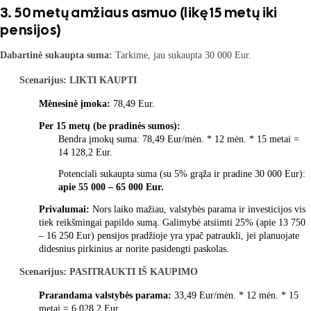
3. 50 metų amžiaus asmuo (likę 15 metų iki
pensijos)
Dabartinė sukaupta suma:
Tarkime, jau sukaupta 30 000 Eur.
Scenarijus: LIKTI KAUPTI
Mėnesinė įmoka:
78,49 Eur.
Per 15 metų (be pradinės sumos):
Bendra įmokų suma: 78,49 Eur/mėn. * 12 mėn. * 15 metai =
14 128,2 Eur.
Potenciali sukaupta suma (su 5% grąža ir pradine 30 000 Eur):
apie 55 000 – 65 000 Eur.
Privalumai:
Nors laiko mažiau, valstybės parama ir investicijos vis
tiek reikšmingai papildo sumą. Galimybė atsiimti 25% (apie 13 750
– 16 250 Eur) pensijos pradžioje yra ypač patraukli, jei planuojate
didesnius pirkinius ar norite pasidengti paskolas.
Scenarijus: PASITRAUKTI IŠ KAUPIMO
Prarandama valstybės parama:
33,49 Eur/mėn. * 12 mėn. * 15
metai = 6 028,2 Eur.