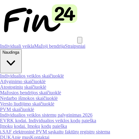
Individuali veikla
Mažoji bendrija
Straipsniai
Naudinga
Individualios veiklos skaičiuoklė
Atlyginimo skaičiuoklė
Atostoginių skaičiuoklė
Mažosios bendrijos skaičiuoklė
Nedarbo išmokos skaičiuoklė
Verslo liudijimo skaičiuoklė
PVM skaičiuoklė
Individualios veiklos sistemų palyginimas 2026
EVRK kodai. Individualios veiklos kodų paieška
Įmokų kodai. Įmokų kodų paieška
i.SAF elektroninė PVM sąskaitų faktūrų registrų sistema
DUK
Apie mus
Kontaktai