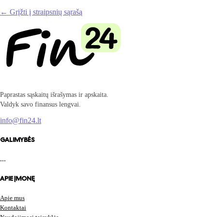
← Grįžti į straipsnių sąrašą
Paprastas sąskaitų išrašymas ir apskaita.
Valdyk savo finansus lengvai.
info@fin24.lt
GALIMYBĖS
...
APIE ĮMONĘ
Apie mus
Kontaktai