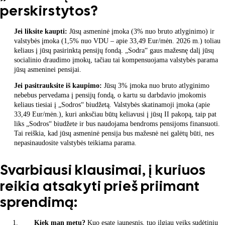
perskirstytos?
Jei liksite kaupti:
Jūsų asmeninė įmoka (3% nuo bruto atlyginimo) ir
valstybės įmoka (1,5% nuo VDU – apie 33,49 Eur/mėn. 2026 m.) toliau
keliaus į jūsų pasirinktą pensijų fondą. „Sodra“ gaus mažesnę dalį jūsų
socialinio draudimo įmokų, tačiau tai kompensuojama valstybės parama
jūsų asmeninei pensijai.
Jei pasitrauksite iš kaupimo:
Jūsų 3% įmoka nuo bruto atlyginimo
nebebus pervedama į pensijų fondą, o kartu su darbdavio įmokomis
keliaus tiesiai į „Sodros“ biudžetą. Valstybės skatinamoji įmoka (apie
33,49 Eur/mėn.), kuri anksčiau būtų keliavusi į jūsų II pakopą, taip pat
liks „Sodros“ biudžete ir bus naudojama bendroms pensijoms finansuoti.
Tai reiškia, kad jūsų asmeninė pensija bus mažesnė nei galėtų būti, nes
nepasinaudosite valstybės teikiama parama.
Svarbiausi klausimai, į kuriuos
reikia atsakyti prieš priimant
sprendimą:
Kiek man metų?
Kuo esate jaunesnis, tuo ilgiau veiks sudėtinių