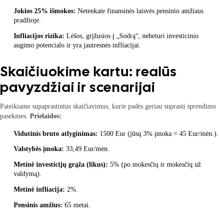
Jokios 25% išmokos:
Netenkate finansinės laisvės pensinio amžiaus
pradžioje.
Infliacijos rizika:
Lėšos, grįžusios į „Sodrą“, nebeturi investicinio
augimo potencialo ir yra jautresnės infliacijai.
Skaičiuokime kartu: realūs
pavyzdžiai ir scenarijai
Pateikiame supaprastintus skaičiavimus, kurie padės geriau suprasti sprendimo
pasekmes.
Prielaidos:
Vidutinis bruto atlyginimas:
1500 Eur (jūsų 3% įmoka = 45 Eur/mėn.).
Valstybės įmoka:
33,49 Eur/mėn.
Metinė investicijų grąža (likus):
5% (po mokesčių ir mokesčių už
valdymą).
Metinė infliacija:
2%.
Pensinis amžius:
65 metai.