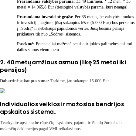
Prarandama valstybės parama:
33,49 Eur/mėn. * 12 mėn. * 35
metai = 14 065,8 Eur (tiesioginė valstybės parama, kuri neauga).
Prarandama investicinė grąža:
Per 35 metus, be valstybės įmokos
ir investicijų augimo, jūsų sukauptos lėšos (5 000 Eur) bus perkeltos
į „Sodrą“ ir nebekaups papildomos vertės. Jūsų būsima pensija
priklausys tik nuo „Sodros“ sistemos.
Pasekmė:
Potencialiai mažesnė pensija ir jokios galimybės atsiimti
dalies sumos vienu metu.
2. 40 metų amžiaus asmuo (likę 25 metai iki
pensijos)
Dabartinė sukaupta suma:
Tarkime, jau sukaupta 15 000 Eur.
Individualios veiklos ir mažosios bendrijos
apskaitos sistema.
Tvarkykite apskaitą be rūpesčių: sąskaitos, pajamų ir išlaidų žurnalas ir
mokesčių deklaracijos pagal VMI reikalavimus.