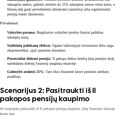
sukauptos sumos, galėsite atsiimti iki 25% sukauptos sumos vienu kartu, o
likusią dalį gauti periodinėmis išmokomis (anuitetu) arba reguliariomis
pensijų fondo išmokomis.
Privalumai:
Valstybės parama:
Reguliarios valstybės įmokos žymiai padidina
sukauptą sumą.
Sudėtinių palūkanų efektas:
Ilgame laikotarpyje investuotos lėšos auga
eksponentiškai, ypač jauniems žmonėms.
Potencialiai didesnė pensija:
II pakopa didina bendrą jūsų pensijos dydį,
suteikdama didesnį finansinį saugumą senatvėje.
Galimybė atsiimti 25%:
Tam tikra finansinė laisvė pensinio amžiaus
pradžioje.
Scenarijus 2: Pasitraukti iš II
pakopos pensijų kaupimo
Jei nuspręsite pasitraukti iš II pakopos pensijų kaupimo, jūsų finansinė situacija
keisis taip: