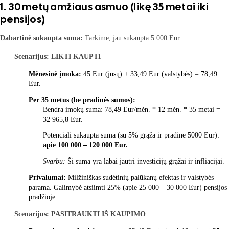
1. 30 metų amžiaus asmuo (likę 35 metai iki
pensijos)
Dabartinė sukaupta suma:
Tarkime, jau sukaupta 5 000 Eur.
Scenarijus: LIKTI KAUPTI
Mėnesinė įmoka:
45 Eur (jūsų) + 33,49 Eur (valstybės) = 78,49
Eur.
Per 35 metus (be pradinės sumos):
Bendra įmokų suma: 78,49 Eur/mėn. * 12 mėn. * 35 metai =
32 965,8 Eur.
Potenciali sukaupta suma (su 5% grąža ir pradine 5000 Eur):
apie 100 000 – 120 000 Eur.
Svarbu:
Ši suma yra labai jautri investicijų grąžai ir infliacijai.
Privalumai:
Milžiniškas sudėtinių palūkanų efektas ir valstybės
parama. Galimybė atsiimti 25% (apie 25 000 – 30 000 Eur) pensijos
pradžioje.
Scenarijus: PASITRAUKTI IŠ KAUPIMO